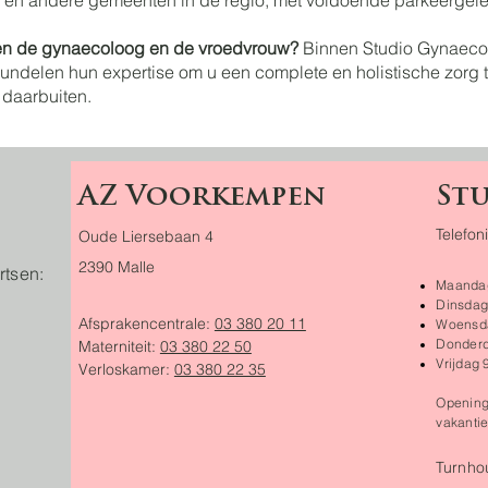
n andere gemeenten in de regio, met voldoende parkeergeleg
en de gynaecoloog en de vroedvrouw?
Binnen Studio Gynaeco
undelen hun expertise om u een complete en holistische zorg t
daarbuiten.
AZ Voorkempen
St
Telefon
Oude Liersebaan 4
2390 Malle
rtsen:
​M
aanda
Dinsdag
Afsprakencentrale:
03 380 20 11
Woensda
Donderd
Materniteit:
03 380 22 50
Vrijdag
Verloskamer:
03 380 22 35
Opening
vakanti
Turnho