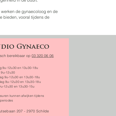
enheid in de buurt.
 werken de gynaecoloog en de
e bieden, vooral tijdens de
udio Gynaeco
isch bereikbaar op
03 320 0
6 06​
g 9u-12u30 en 13u30-18u
 9u-12u30
g 9u-12u30 en 13u30-18u
ag 9u-12u30 en 13u30-18u
 9u-12u30 en 13u30-15u
suren kunnen afwijken tijdens
eperiodes
utsebaan 207 -
2970 Schilde