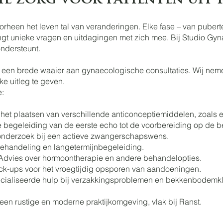
e zorg voor patiënten uit 
rheen het leven tal van veranderingen. Elke fase – van puberte
t unieke vragen en uitdagingen met zich mee. Bij Studio Gy
ondersteunt.
r een brede waaier aan gynaecologische consultaties. Wij neme
ke uitleg te geven.
e:
het plaatsen van verschillende anticonceptiemiddelen, zoals e
begeleiding van de eerste echo tot de voorbereiding op de be
n onderzoek bij een actieve zwangerschapswens.
ehandeling en langetermijnbegeleiding.
 Advies over hormoontherapie en andere behandelopties.
heck-ups voor het vroegtijdig opsporen van aandoeningen.
cialiseerde hulp bij verzakkingsproblemen en bekkenbodemkl
 een rustige en moderne praktijkomgeving, vlak bij Ranst.