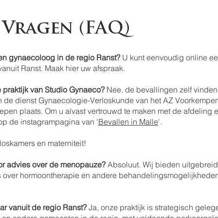
 Vragen (FAQ)
een gynaecoloog in de regio Ranst?
U kunt eenvoudig online ee
vanuit Ranst. Maak hier uw afspraak.
 praktijk van Studio Gynaeco?
Nee, de bevallingen zelf vinden n
 de dienst Gynaecologie-Verloskunde van het AZ Voorkempen t
repen plaats. Om u alvast vertrouwd te maken met de afdeling e
op de instagrampagina van '
Bevallen in Malle
'.
loskamers en materniteit!
voor advies over de menopauze?
Absoluut. Wij bieden uitgebreid
s over hormoontherapie en andere behandelingsmogelijkheden 
baar vanuit de regio Ranst?
Ja, onze praktijk is strategisch geleg