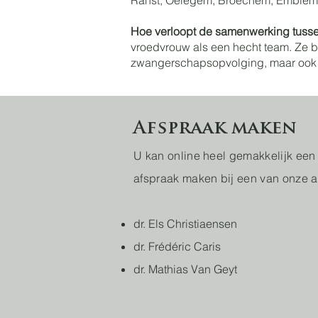
Ranst, Oelegem, Broechem, Emblem e
Hoe verloopt de samenwerking tuss
vroedvrouw als een hecht team. Ze b
zwangerschapsopvolging, maar ook 
Afspraak maken
U kan online heel gemakkelijk een
afspraak maken bij een van onze a
dr. Els Christiaensen
dr. Frédéric Caris
dr. Mathias Van Geyt​