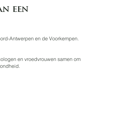
an een
o Noord-Antwerpen en de Voorkempen.
aecologen en vroedvrouwen samen om
zondheid.