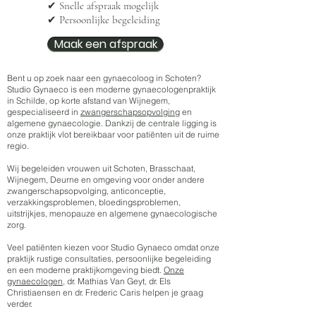
✔ Snelle afspraak mogelijk
✔ Persoonlijke begeleiding
Maak een afspraak
Bent u op zoek naar een gynaecoloog in Schoten?
Studio Gynaeco is een moderne gynaecologenpraktijk
in Schilde, op korte afstand van Wijnegem,
gespecialiseerd in
zwangerschapsopvolging
en
algemene gynaecologie. Dankzij de centrale ligging is
onze praktijk vlot bereikbaar voor patiënten uit de ruime
regio.
Wij begeleiden vrouwen uit Schoten, Brasschaat,
Wijnegem, Deurne en omgeving voor onder andere
zwangerschapsopvolging, anticonceptie,
verzakkingsproblemen, bloedingsproblemen,
uitstrijkjes, menopauze en algemene gynaecologische
zorg.
Veel patiënten kiezen voor Studio Gynaeco omdat onze
praktijk rustige consultaties, persoonlijke begeleiding
en een moderne praktijkomgeving biedt.
Onze
gynaecologen,
dr. Mathias Van Geyt, dr. Els
Christiaensen en dr. Frederic Caris helpen je graag
verder.