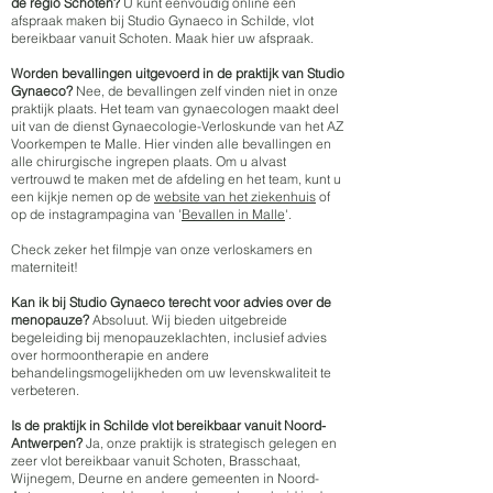
de regio Schoten?
U kunt eenvoudig online een
afspraak maken bij Studio Gynaeco in Schilde, vlot
bereikbaar vanuit Schoten. Maak hier uw afspraak.
Worden bevallingen uitgevoerd in de praktijk van Studio
Gynaeco?
Nee, de bevallingen zelf vinden niet in onze
praktijk plaats. Het team van gynaecologen maakt deel
uit van de dienst Gynaecologie-Verloskunde van het AZ
Voorkempen te Malle. Hier vinden alle bevallingen en
alle chirurgische ingrepen plaats. Om u alvast
vertrouwd te maken met de afdeling en het team, kunt u
een kijkje nemen op de
website van het ziekenhuis
of
op de instagrampagina van '
Bevallen in Malle
'.
Check zeker het filmpje van onze verloskamers en
materniteit!
Kan ik bij Studio Gynaeco terecht voor advies over de
menopauze?
Absoluut. Wij bieden uitgebreide
begeleiding bij menopauzeklachten, inclusief advies
over hormoontherapie en andere
behandelingsmogelijkheden om uw levenskwaliteit te
verbeteren.
Is de praktijk in Schilde vlot bereikbaar vanuit Noord-
Antwerpen?
Ja, onze praktijk is strategisch gelegen en
zeer vlot bereikbaar vanuit Schoten, Brasschaat,
Wijnegem, Deurne en andere gemeenten in Noord-