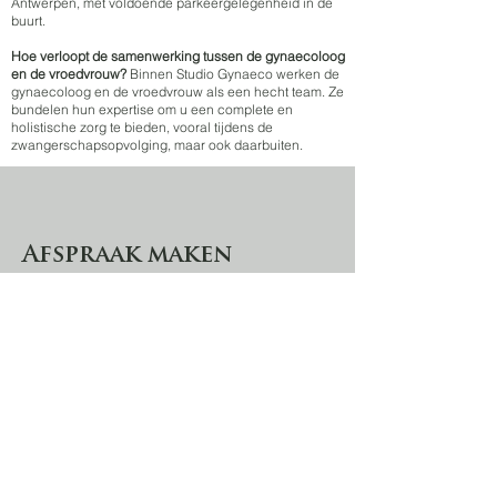
Antwerpen, met voldoende parkeergelegenheid in de
buurt.
Hoe verloopt de samenwerking tussen de gynaecoloog
en de vroedvrouw?
Binnen Studio Gynaeco werken de
gynaecoloog en de vroedvrouw als een hecht team. Ze
bundelen hun expertise om u een complete en
holistische zorg te bieden, vooral tijdens de
zwangerschapsopvolging, maar ook daarbuiten.
Afspraak maken
U kan online heel gemakkelijk een
afspraak maken bij een van onze
artsen:
dr. Els Christiaensen
dr. Frédéric Caris