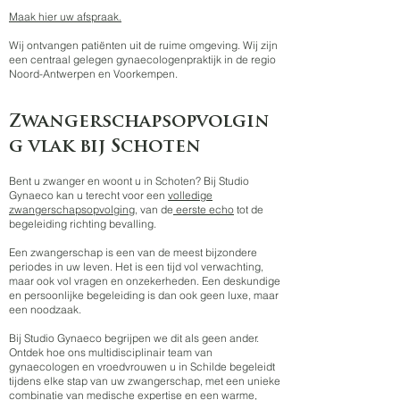
Maak hier uw afspraak.
Wij ontvangen patiënten uit de ruime omgeving. Wij zijn
een centraal gelegen gynaecologenpraktijk in de regio
Noord-Antwerpen en Voorkempen.
Zwangerschapsopvolgin
g vlak bij Schoten
Bent u zwanger en woont u in Schoten? Bij Studio
Gynaeco kan u terecht voor een
volledige
zwangerschapsopvolging
, van de
eerste echo
tot de
begeleiding richting bevalling.
Een zwangerschap is een van de meest bijzondere
periodes in uw leven. Het is een tijd vol verwachting,
maar ook vol vragen en onzekerheden. Een deskundige
en persoonlijke begeleiding is dan ook geen luxe, maar
een noodzaak.
Bij Studio Gynaeco begrijpen we dit als geen ander.
Ontdek hoe ons multidisciplinair team van
gynaecologen en vroedvrouwen u in Schilde begeleidt
tijdens elke stap van uw zwangerschap, met een unieke
combinatie van medische expertise en een warme,