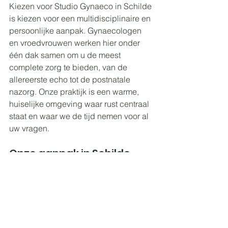
Kiezen voor Studio Gynaeco in Schilde 
is kiezen voor een multidisciplinaire en 
persoonlijke aanpak. Gynaecologen 
en vroedvrouwen werken hier onder 
één dak samen om u de meest 
complete zorg te bieden, van de 
allereerste echo
 tot de postnatale 
nazorg. Onze praktijk is een warme, 
huiselijke omgeving waar rust centraal 
staat en waar we de tijd nemen voor al 
uw vragen.
Onze aanpak in Schilde
Wij geloven in het empoweren van 
vrouwen door middel van educatie en 
preventie. We zien u niet als een 
nummer, maar als een uniek persoon 
met een eigen verhaal en eigen 